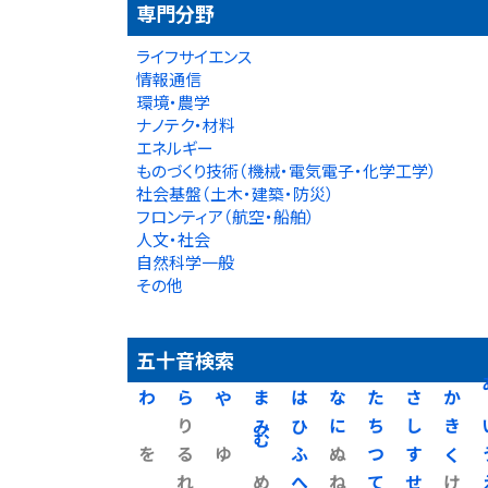
専門分野
ライフサイエンス
情報通信
環境・農学
ナノテク・材料
エネルギー
ものづくり技術（機械・電気電子・化学工学）
社会基盤（土木・建築・防災）
フロンティア（航空・船舶）
人文・社会
自然科学一般
その他
五十音検索
わ
ら
や
ま
は
な
た
さ
か
り
み
ひ
に
ち
し
き
を
る
ゆ
む
ふ
ぬ
つ
す
く
れ
め
へ
ね
て
せ
け