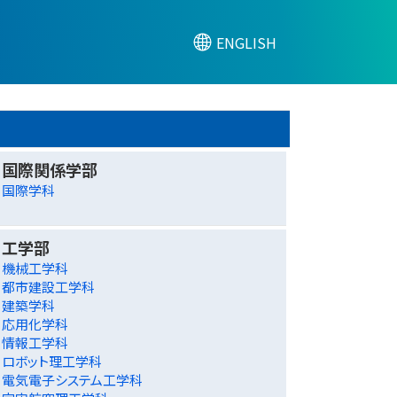
ENGLISH
国際関係学部
国際学科
工学部
機械工学科
都市建設工学科
建築学科
応用化学科
情報工学科
ロボット理工学科
電気電子システム工学科