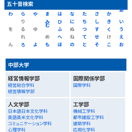
五十音検索
わ
ら
や
ま
は
な
た
さ
か
あ
り
み
ひ
に
ち
し
き
い
を
る
ゆ
む
ふ
ぬ
つ
す
く
う
れ
め
へ
ね
て
せ
け
え
ん
ろ
よ
も
ほ
の
と
そ
こ
お
中部大学
経営情報学部
国際関係学部
経営総合学科
国際学科
経営情報学部
人文学部
工学部
日本語日本文化学科
機械工学科
英語英米文化学科
都市建設工学科
コミュニケーション学科
建築学科
心理学科
応用化学科