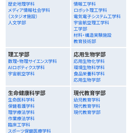
歴史地理学科
情報工学科
メディア情報社会学科
ロボット理工学科
（スタジオ施設）
電気電子システム工学科
人文学部
宇宙航空理工学科
工学部
材料・構造実験施設
教育技術部
理工学部
応用生物学部
数理・物理サイエンス学科
応用生物化学科
AIロボティクス学科
環境生物科学科
宇宙航空学科
食品栄養科学科
応用生物学部
生命健康科学部
現代教育学部
生命医科学科
幼児教育学科
保健看護学科
現代教育学科
理学療法学科
現代教育学部
作業療法学科
臨床工学科
スポーツ保健医療学科