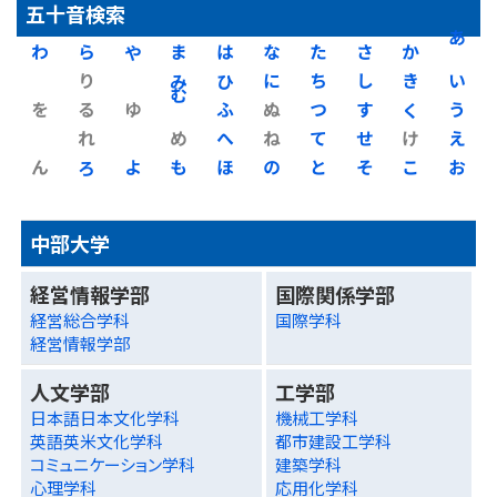
五十音検索
わ
ら
や
ま
は
な
た
さ
か
あ
り
み
ひ
に
ち
し
き
い
を
る
ゆ
む
ふ
ぬ
つ
す
く
う
れ
め
へ
ね
て
せ
け
え
ん
ろ
よ
も
ほ
の
と
そ
こ
お
中部大学
経営情報学部
国際関係学部
経営総合学科
国際学科
経営情報学部
人文学部
工学部
日本語日本文化学科
機械工学科
英語英米文化学科
都市建設工学科
コミュニケーション学科
建築学科
心理学科
応用化学科