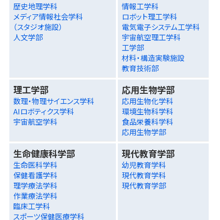
歴史地理学科
情報工学科
メディア情報社会学科
ロボット理工学科
（スタジオ施設）
電気電子システム工学科
人文学部
宇宙航空理工学科
工学部
材料・構造実験施設
教育技術部
理工学部
応用生物学部
数理・物理サイエンス学科
応用生物化学科
AIロボティクス学科
環境生物科学科
宇宙航空学科
食品栄養科学科
応用生物学部
生命健康科学部
現代教育学部
生命医科学科
幼児教育学科
保健看護学科
現代教育学科
理学療法学科
現代教育学部
作業療法学科
臨床工学科
スポーツ保健医療学科