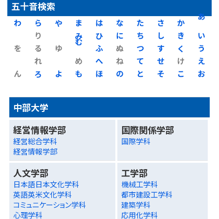
五十音検索
わ
ら
や
ま
は
な
た
さ
か
あ
り
み
ひ
に
ち
し
き
い
を
る
ゆ
む
ふ
ぬ
つ
す
く
う
れ
め
へ
ね
て
せ
け
え
ん
ろ
よ
も
ほ
の
と
そ
こ
お
中部大学
経営情報学部
国際関係学部
経営総合学科
国際学科
経営情報学部
人文学部
工学部
日本語日本文化学科
機械工学科
英語英米文化学科
都市建設工学科
コミュニケーション学科
建築学科
心理学科
応用化学科