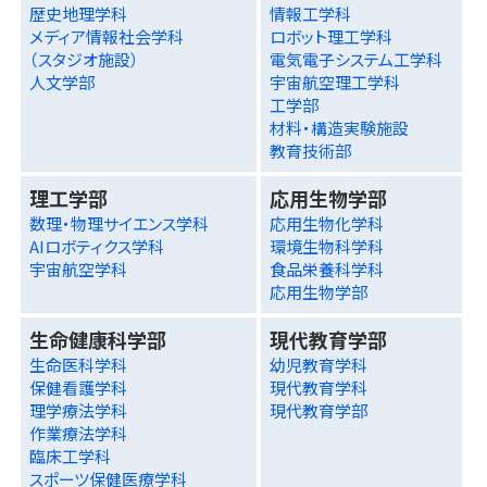
歴史地理学科
情報工学科
メディア情報社会学科
ロボット理工学科
（スタジオ施設）
電気電子システム工学科
人文学部
宇宙航空理工学科
工学部
材料・構造実験施設
教育技術部
理工学部
応用生物学部
数理・物理サイエンス学科
応用生物化学科
AIロボティクス学科
環境生物科学科
宇宙航空学科
食品栄養科学科
応用生物学部
生命健康科学部
現代教育学部
生命医科学科
幼児教育学科
保健看護学科
現代教育学科
理学療法学科
現代教育学部
作業療法学科
臨床工学科
スポーツ保健医療学科