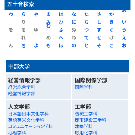
五十音検索
わ
ら
や
ま
は
な
た
さ
か
あ
り
み
ひ
に
ち
し
き
い
を
る
ゆ
む
ふ
ぬ
つ
す
く
う
れ
め
へ
ね
て
せ
け
え
ん
ろ
よ
も
ほ
の
と
そ
こ
お
中部大学
経営情報学部
国際関係学部
経営総合学科
国際学科
経営情報学部
人文学部
工学部
日本語日本文化学科
機械工学科
英語英米文化学科
都市建設工学科
コミュニケーション学科
建築学科
心理学科
応用化学科