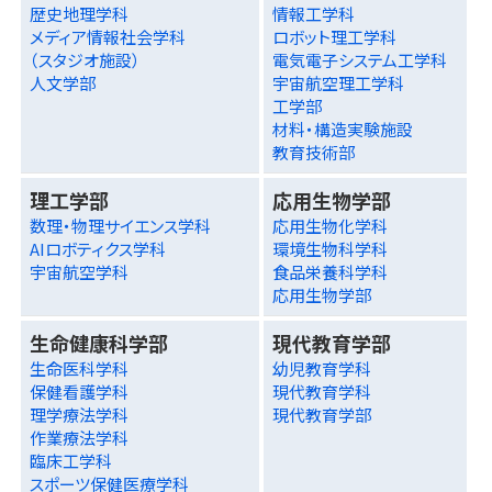
歴史地理学科
情報工学科
メディア情報社会学科
ロボット理工学科
（スタジオ施設）
電気電子システム工学科
人文学部
宇宙航空理工学科
工学部
材料・構造実験施設
教育技術部
理工学部
応用生物学部
数理・物理サイエンス学科
応用生物化学科
AIロボティクス学科
環境生物科学科
宇宙航空学科
食品栄養科学科
応用生物学部
生命健康科学部
現代教育学部
生命医科学科
幼児教育学科
保健看護学科
現代教育学科
理学療法学科
現代教育学部
作業療法学科
臨床工学科
スポーツ保健医療学科