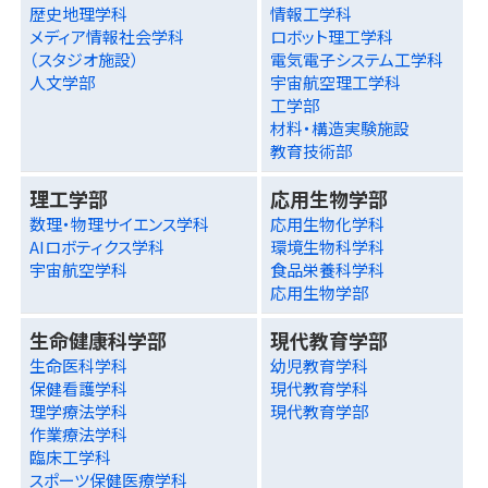
歴史地理学科
情報工学科
メディア情報社会学科
ロボット理工学科
（スタジオ施設）
電気電子システム工学科
人文学部
宇宙航空理工学科
工学部
材料・構造実験施設
教育技術部
理工学部
応用生物学部
数理・物理サイエンス学科
応用生物化学科
AIロボティクス学科
環境生物科学科
宇宙航空学科
食品栄養科学科
応用生物学部
生命健康科学部
現代教育学部
生命医科学科
幼児教育学科
保健看護学科
現代教育学科
理学療法学科
現代教育学部
作業療法学科
臨床工学科
スポーツ保健医療学科