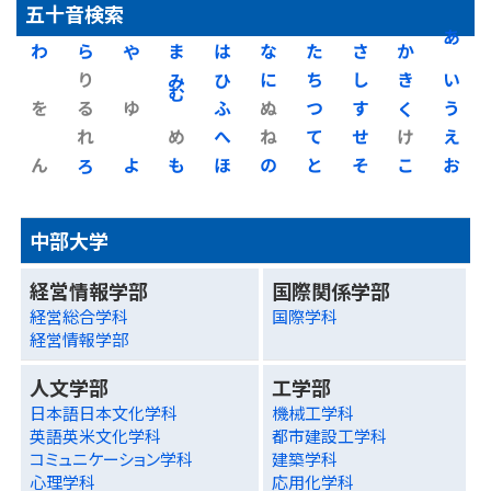
五十音検索
わ
ら
や
ま
は
な
た
さ
か
あ
り
み
ひ
に
ち
し
き
い
を
る
ゆ
む
ふ
ぬ
つ
す
く
う
れ
め
へ
ね
て
せ
け
え
ん
ろ
よ
も
ほ
の
と
そ
こ
お
中部大学
経営情報学部
国際関係学部
経営総合学科
国際学科
経営情報学部
人文学部
工学部
日本語日本文化学科
機械工学科
英語英米文化学科
都市建設工学科
コミュニケーション学科
建築学科
心理学科
応用化学科