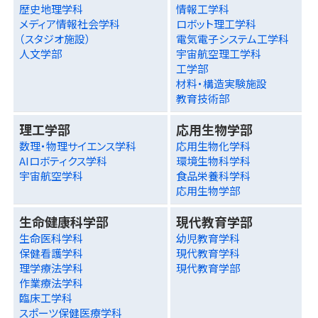
歴史地理学科
情報工学科
メディア情報社会学科
ロボット理工学科
（スタジオ施設）
電気電子システム工学科
人文学部
宇宙航空理工学科
工学部
材料・構造実験施設
教育技術部
理工学部
応用生物学部
数理・物理サイエンス学科
応用生物化学科
AIロボティクス学科
環境生物科学科
宇宙航空学科
食品栄養科学科
応用生物学部
生命健康科学部
現代教育学部
生命医科学科
幼児教育学科
保健看護学科
現代教育学科
理学療法学科
現代教育学部
作業療法学科
臨床工学科
スポーツ保健医療学科