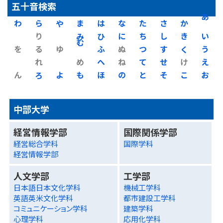
五十音検索
わ
ら
や
ま
は
な
た
さ
か
あ
り
み
ひ
に
ち
し
き
い
を
る
ゆ
む
ふ
ぬ
つ
す
く
う
れ
め
へ
ね
て
せ
け
え
ん
ろ
よ
も
ほ
の
と
そ
こ
お
中部大学
経営情報学部
国際関係学部
経営総合学科
国際学科
経営情報学部
人文学部
工学部
日本語日本文化学科
機械工学科
英語英米文化学科
都市建設工学科
コミュニケーション学科
建築学科
心理学科
応用化学科