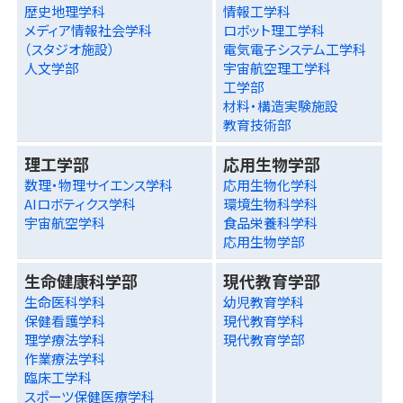
歴史地理学科
情報工学科
メディア情報社会学科
ロボット理工学科
（スタジオ施設）
電気電子システム工学科
人文学部
宇宙航空理工学科
工学部
材料・構造実験施設
教育技術部
理工学部
応用生物学部
数理・物理サイエンス学科
応用生物化学科
AIロボティクス学科
環境生物科学科
宇宙航空学科
食品栄養科学科
応用生物学部
生命健康科学部
現代教育学部
生命医科学科
幼児教育学科
保健看護学科
現代教育学科
理学療法学科
現代教育学部
作業療法学科
臨床工学科
スポーツ保健医療学科