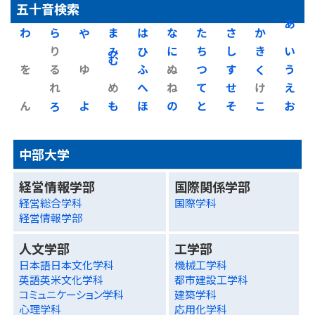
五十音検索
わ
ら
や
ま
は
な
た
さ
か
あ
り
み
ひ
に
ち
し
き
い
を
る
ゆ
む
ふ
ぬ
つ
す
く
う
れ
め
へ
ね
て
せ
け
え
ん
ろ
よ
も
ほ
の
と
そ
こ
お
中部大学
経営情報学部
国際関係学部
経営総合学科
国際学科
経営情報学部
人文学部
工学部
日本語日本文化学科
機械工学科
英語英米文化学科
都市建設工学科
コミュニケーション学科
建築学科
心理学科
応用化学科