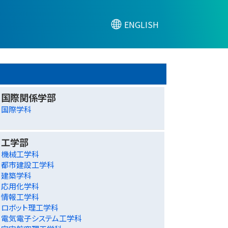
ENGLISH
国際関係学部
国際学科
工学部
機械工学科
都市建設工学科
建築学科
応用化学科
情報工学科
ロボット理工学科
電気電子システム工学科