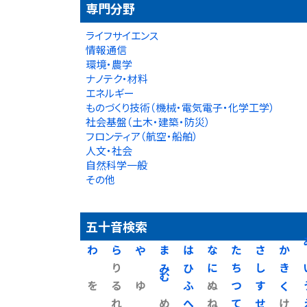
専門分野
ライフサイエンス
情報通信
環境・農学
ナノテク・材料
エネルギー
ものづくり技術（機械・電気電子・化学工学）
社会基盤（土木・建築・防災）
フロンティア（航空・船舶）
人文・社会
自然科学一般
その他
五十音検索
わ
ら
や
ま
は
な
た
さ
か
り
み
ひ
に
ち
し
き
を
る
ゆ
む
ふ
ぬ
つ
す
く
れ
め
へ
ね
て
せ
け