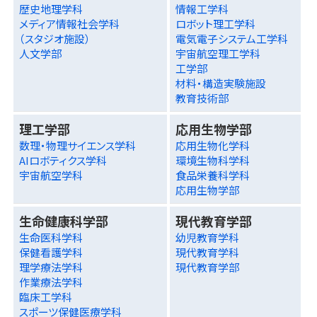
歴史地理学科
情報工学科
メディア情報社会学科
ロボット理工学科
（スタジオ施設）
電気電子システム工学科
人文学部
宇宙航空理工学科
工学部
材料・構造実験施設
教育技術部
理工学部
応用生物学部
数理・物理サイエンス学科
応用生物化学科
AIロボティクス学科
環境生物科学科
宇宙航空学科
食品栄養科学科
応用生物学部
生命健康科学部
現代教育学部
生命医科学科
幼児教育学科
保健看護学科
現代教育学科
理学療法学科
現代教育学部
作業療法学科
臨床工学科
スポーツ保健医療学科