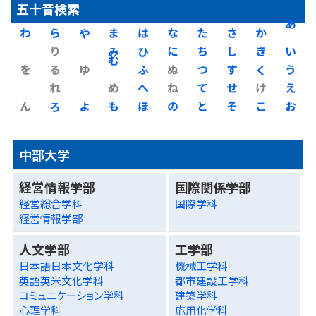
五十音検索
わ
ら
や
ま
は
な
た
さ
か
あ
り
み
ひ
に
ち
し
き
い
を
る
ゆ
む
ふ
ぬ
つ
す
く
う
れ
め
へ
ね
て
せ
け
え
ん
ろ
よ
も
ほ
の
と
そ
こ
お
中部大学
経営情報学部
国際関係学部
経営総合学科
国際学科
経営情報学部
人文学部
工学部
日本語日本文化学科
機械工学科
英語英米文化学科
都市建設工学科
コミュニケーション学科
建築学科
心理学科
応用化学科