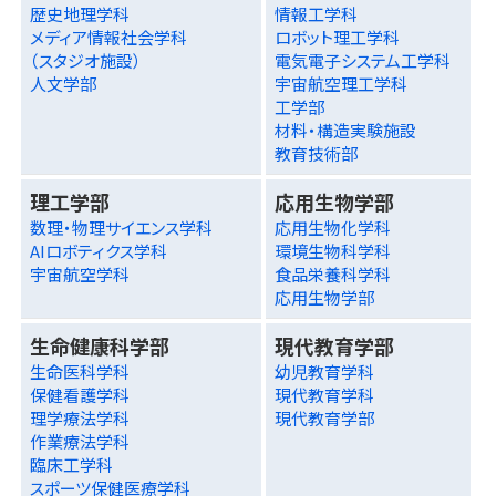
歴史地理学科
情報工学科
メディア情報社会学科
ロボット理工学科
（スタジオ施設）
電気電子システム工学科
人文学部
宇宙航空理工学科
工学部
材料・構造実験施設
教育技術部
理工学部
応用生物学部
数理・物理サイエンス学科
応用生物化学科
AIロボティクス学科
環境生物科学科
宇宙航空学科
食品栄養科学科
応用生物学部
生命健康科学部
現代教育学部
生命医科学科
幼児教育学科
保健看護学科
現代教育学科
理学療法学科
現代教育学部
作業療法学科
臨床工学科
スポーツ保健医療学科