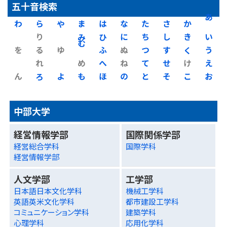
五十音検索
わ
ら
や
ま
は
な
た
さ
か
あ
り
み
ひ
に
ち
し
き
い
を
る
ゆ
む
ふ
ぬ
つ
す
く
う
れ
め
へ
ね
て
せ
け
え
ん
ろ
よ
も
ほ
の
と
そ
こ
お
中部大学
経営情報学部
国際関係学部
経営総合学科
国際学科
経営情報学部
人文学部
工学部
日本語日本文化学科
機械工学科
英語英米文化学科
都市建設工学科
コミュニケーション学科
建築学科
心理学科
応用化学科