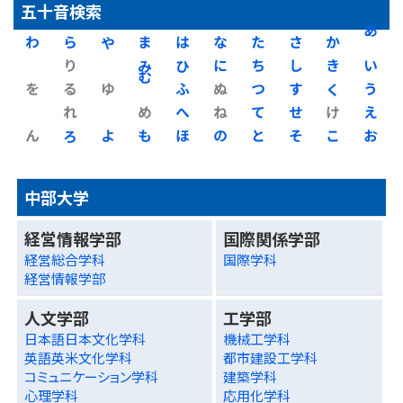
五十音検索
わ
ら
や
ま
は
な
た
さ
か
あ
り
み
ひ
に
ち
し
き
い
を
る
ゆ
む
ふ
ぬ
つ
す
く
う
れ
め
へ
ね
て
せ
け
え
ん
ろ
よ
も
ほ
の
と
そ
こ
お
中部大学
経営情報学部
国際関係学部
経営総合学科
国際学科
経営情報学部
人文学部
工学部
日本語日本文化学科
機械工学科
英語英米文化学科
都市建設工学科
コミュニケーション学科
建築学科
心理学科
応用化学科