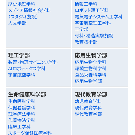
歴史地理学科
情報工学科
メディア情報社会学科
ロボット理工学科
（スタジオ施設）
電気電子システム工学科
人文学部
宇宙航空理工学科
工学部
材料・構造実験施設
教育技術部
理工学部
応用生物学部
数理・物理サイエンス学科
応用生物化学科
AIロボティクス学科
環境生物科学科
宇宙航空学科
食品栄養科学科
応用生物学部
生命健康科学部
現代教育学部
生命医科学科
幼児教育学科
保健看護学科
現代教育学科
理学療法学科
現代教育学部
作業療法学科
臨床工学科
スポーツ保健医療学科