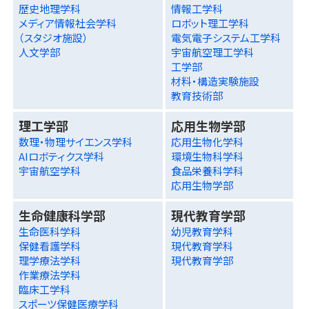
歴史地理学科
情報工学科
メディア情報社会学科
ロボット理工学科
（スタジオ施設）
電気電子システム工学科
人文学部
宇宙航空理工学科
工学部
材料・構造実験施設
教育技術部
理工学部
応用生物学部
数理・物理サイエンス学科
応用生物化学科
AIロボティクス学科
環境生物科学科
宇宙航空学科
食品栄養科学科
応用生物学部
生命健康科学部
現代教育学部
生命医科学科
幼児教育学科
保健看護学科
現代教育学科
理学療法学科
現代教育学部
作業療法学科
臨床工学科
スポーツ保健医療学科