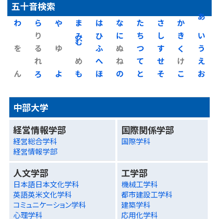
五十音検索
わ
ら
や
ま
は
な
た
さ
か
あ
り
み
ひ
に
ち
し
き
い
を
る
ゆ
む
ふ
ぬ
つ
す
く
う
れ
め
へ
ね
て
せ
け
え
ん
ろ
よ
も
ほ
の
と
そ
こ
お
中部大学
経営情報学部
国際関係学部
経営総合学科
国際学科
経営情報学部
人文学部
工学部
日本語日本文化学科
機械工学科
英語英米文化学科
都市建設工学科
コミュニケーション学科
建築学科
心理学科
応用化学科