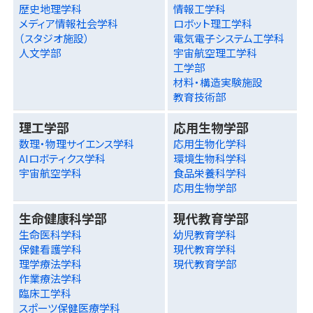
歴史地理学科
情報工学科
メディア情報社会学科
ロボット理工学科
（スタジオ施設）
電気電子システム工学科
人文学部
宇宙航空理工学科
工学部
材料・構造実験施設
教育技術部
理工学部
応用生物学部
数理・物理サイエンス学科
応用生物化学科
AIロボティクス学科
環境生物科学科
宇宙航空学科
食品栄養科学科
応用生物学部
生命健康科学部
現代教育学部
生命医科学科
幼児教育学科
保健看護学科
現代教育学科
理学療法学科
現代教育学部
作業療法学科
臨床工学科
スポーツ保健医療学科