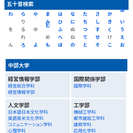
五十音検索
わ
ら
や
ま
は
な
た
さ
か
あ
り
み
ひ
に
ち
し
き
い
を
る
ゆ
む
ふ
ぬ
つ
す
く
う
れ
め
へ
ね
て
せ
け
え
ん
ろ
よ
も
ほ
の
と
そ
こ
お
中部大学
経営情報学部
国際関係学部
経営総合学科
国際学科
経営情報学部
人文学部
工学部
日本語日本文化学科
機械工学科
英語英米文化学科
都市建設工学科
コミュニケーション学科
建築学科
心理学科
応用化学科