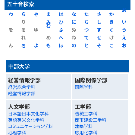
五十音検索
わ
ら
や
ま
は
な
た
さ
か
あ
り
み
ひ
に
ち
し
き
い
を
る
ゆ
む
ふ
ぬ
つ
す
く
う
れ
め
へ
ね
て
せ
け
え
ん
ろ
よ
も
ほ
の
と
そ
こ
お
中部大学
経営情報学部
国際関係学部
経営総合学科
国際学科
経営情報学部
人文学部
工学部
日本語日本文化学科
機械工学科
英語英米文化学科
都市建設工学科
コミュニケーション学科
建築学科
心理学科
応用化学科