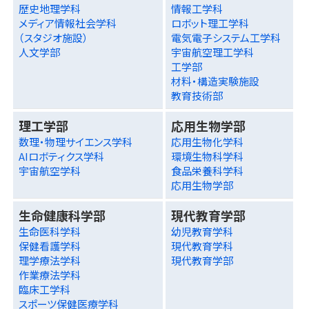
歴史地理学科
情報工学科
メディア情報社会学科
ロボット理工学科
（スタジオ施設）
電気電子システム工学科
人文学部
宇宙航空理工学科
工学部
材料・構造実験施設
教育技術部
理工学部
応用生物学部
数理・物理サイエンス学科
応用生物化学科
AIロボティクス学科
環境生物科学科
宇宙航空学科
食品栄養科学科
応用生物学部
生命健康科学部
現代教育学部
生命医科学科
幼児教育学科
保健看護学科
現代教育学科
理学療法学科
現代教育学部
作業療法学科
臨床工学科
スポーツ保健医療学科