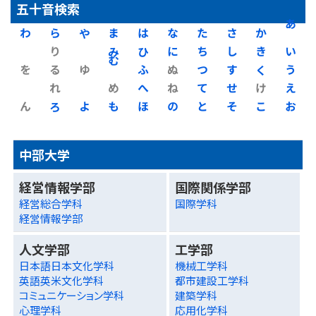
五十音検索
わ
ら
や
ま
は
な
た
さ
か
あ
り
み
ひ
に
ち
し
き
い
を
る
ゆ
む
ふ
ぬ
つ
す
く
う
れ
め
へ
ね
て
せ
け
え
ん
ろ
よ
も
ほ
の
と
そ
こ
お
中部大学
経営情報学部
国際関係学部
経営総合学科
国際学科
経営情報学部
人文学部
工学部
日本語日本文化学科
機械工学科
英語英米文化学科
都市建設工学科
コミュニケーション学科
建築学科
心理学科
応用化学科