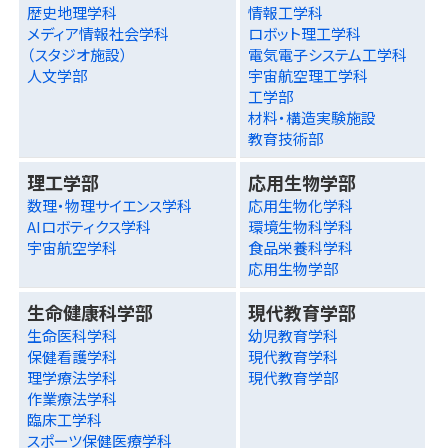
歴史地理学科
情報工学科
メディア情報社会学科
ロボット理工学科
（スタジオ施設）
電気電子システム工学科
人文学部
宇宙航空理工学科
工学部
材料・構造実験施設
教育技術部
理工学部
応用生物学部
数理・物理サイエンス学科
応用生物化学科
AIロボティクス学科
環境生物科学科
宇宙航空学科
食品栄養科学科
応用生物学部
生命健康科学部
現代教育学部
生命医科学科
幼児教育学科
保健看護学科
現代教育学科
理学療法学科
現代教育学部
作業療法学科
臨床工学科
スポーツ保健医療学科