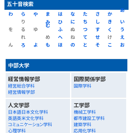
五十音検索
わ
ら
や
ま
は
な
た
さ
か
あ
り
み
ひ
に
ち
し
き
い
を
る
ゆ
む
ふ
ぬ
つ
す
く
う
れ
め
へ
ね
て
せ
け
え
ん
ろ
よ
も
ほ
の
と
そ
こ
お
中部大学
経営情報学部
国際関係学部
経営総合学科
国際学科
経営情報学部
人文学部
工学部
日本語日本文化学科
機械工学科
英語英米文化学科
都市建設工学科
コミュニケーション学科
建築学科
心理学科
応用化学科