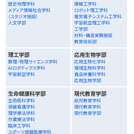
歴史地理学科
情報工学科
メディア情報社会学科
ロボット理工学科
（スタジオ施設）
電気電子システム工学科
人文学部
宇宙航空理工学科
工学部
材料・構造実験施設
教育技術部
理工学部
応用生物学部
数理・物理サイエンス学科
応用生物化学科
AIロボティクス学科
環境生物科学科
宇宙航空学科
食品栄養科学科
応用生物学部
生命健康科学部
現代教育学部
生命医科学科
幼児教育学科
保健看護学科
現代教育学科
理学療法学科
現代教育学部
作業療法学科
臨床工学科
スポーツ保健医療学科