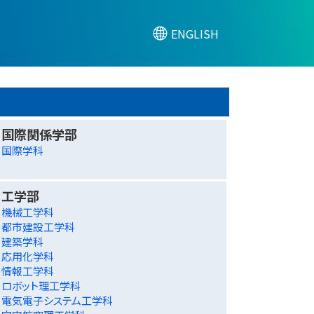
ENGLISH
国際関係学部
国際学科
工学部
機械工学科
都市建設工学科
建築学科
応用化学科
情報工学科
ロボット理工学科
電気電子システム工学科