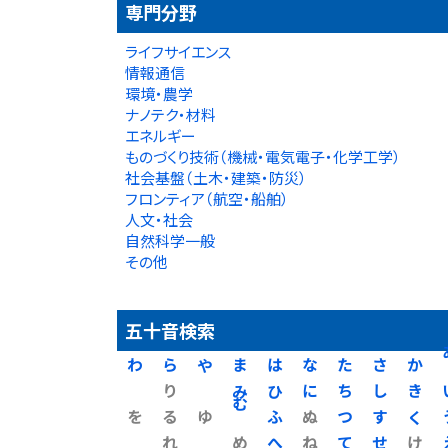
専門分野
ライフサイエンス
情報通信
環境・農学
ナノテク・材料
エネルギー
ものづくり技術（機械・電気電子・化学工学）
社会基盤（土木・建築・防災）
フロンティア（航空・船舶）
人文・社会
自然科学一般
その他
五十音検索
わ
ら
や
ま
は
な
た
さ
か
り
み
ひ
に
ち
し
き
を
る
ゆ
む
ふ
ぬ
つ
す
く
れ
め
へ
ね
て
せ
け