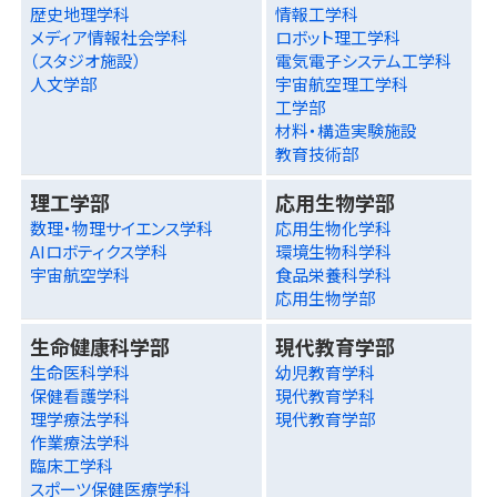
歴史地理学科
情報工学科
メディア情報社会学科
ロボット理工学科
（スタジオ施設）
電気電子システム工学科
人文学部
宇宙航空理工学科
工学部
材料・構造実験施設
教育技術部
理工学部
応用生物学部
数理・物理サイエンス学科
応用生物化学科
AIロボティクス学科
環境生物科学科
宇宙航空学科
食品栄養科学科
応用生物学部
生命健康科学部
現代教育学部
生命医科学科
幼児教育学科
保健看護学科
現代教育学科
理学療法学科
現代教育学部
作業療法学科
臨床工学科
スポーツ保健医療学科