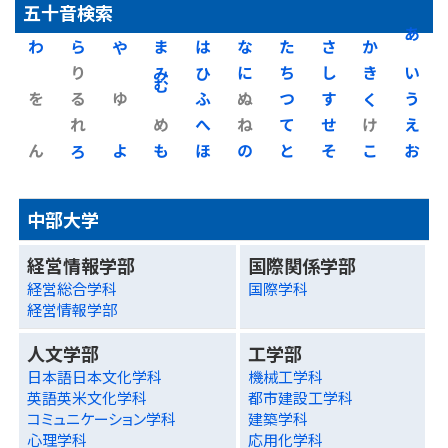
五十音検索
わ
ら
や
ま
は
な
た
さ
か
あ
り
み
ひ
に
ち
し
き
い
を
る
ゆ
む
ふ
ぬ
つ
す
く
う
れ
め
へ
ね
て
せ
け
え
ん
ろ
よ
も
ほ
の
と
そ
こ
お
中部大学
経営情報学部
国際関係学部
経営総合学科
国際学科
経営情報学部
人文学部
工学部
日本語日本文化学科
機械工学科
英語英米文化学科
都市建設工学科
コミュニケーション学科
建築学科
心理学科
応用化学科