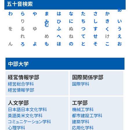
五十音検索
わ
ら
や
ま
は
な
た
さ
か
あ
り
み
ひ
に
ち
し
き
い
を
る
ゆ
む
ふ
ぬ
つ
す
く
う
れ
め
へ
ね
て
せ
け
え
ん
ろ
よ
も
ほ
の
と
そ
こ
お
中部大学
経営情報学部
国際関係学部
経営総合学科
国際学科
経営情報学部
人文学部
工学部
日本語日本文化学科
機械工学科
英語英米文化学科
都市建設工学科
コミュニケーション学科
建築学科
心理学科
応用化学科