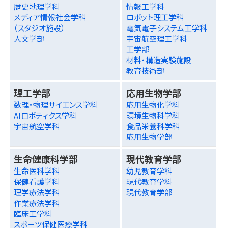
歴史地理学科
情報工学科
メディア情報社会学科
ロボット理工学科
（スタジオ施設）
電気電子システム工学科
人文学部
宇宙航空理工学科
工学部
材料・構造実験施設
教育技術部
理工学部
応用生物学部
数理・物理サイエンス学科
応用生物化学科
AIロボティクス学科
環境生物科学科
宇宙航空学科
食品栄養科学科
応用生物学部
生命健康科学部
現代教育学部
生命医科学科
幼児教育学科
保健看護学科
現代教育学科
理学療法学科
現代教育学部
作業療法学科
臨床工学科
スポーツ保健医療学科