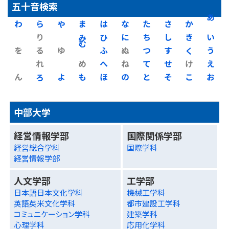
五十音検索
わ
ら
や
ま
は
な
た
さ
か
あ
り
み
ひ
に
ち
し
き
い
を
る
ゆ
む
ふ
ぬ
つ
す
く
う
れ
め
へ
ね
て
せ
け
え
ん
ろ
よ
も
ほ
の
と
そ
こ
お
中部大学
経営情報学部
国際関係学部
経営総合学科
国際学科
経営情報学部
人文学部
工学部
日本語日本文化学科
機械工学科
英語英米文化学科
都市建設工学科
コミュニケーション学科
建築学科
心理学科
応用化学科