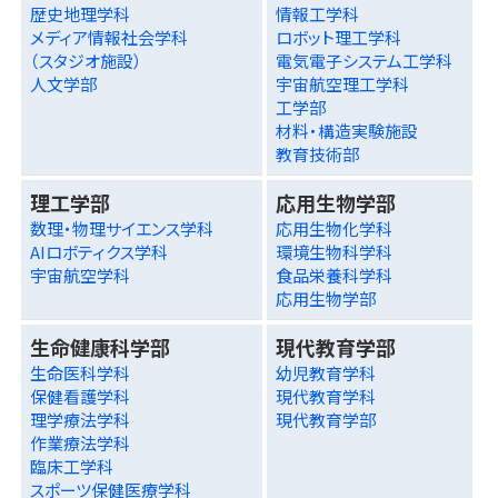
歴史地理学科
情報工学科
メディア情報社会学科
ロボット理工学科
（スタジオ施設）
電気電子システム工学科
人文学部
宇宙航空理工学科
工学部
材料・構造実験施設
教育技術部
理工学部
応用生物学部
数理・物理サイエンス学科
応用生物化学科
AIロボティクス学科
環境生物科学科
宇宙航空学科
食品栄養科学科
応用生物学部
生命健康科学部
現代教育学部
生命医科学科
幼児教育学科
保健看護学科
現代教育学科
理学療法学科
現代教育学部
作業療法学科
臨床工学科
スポーツ保健医療学科