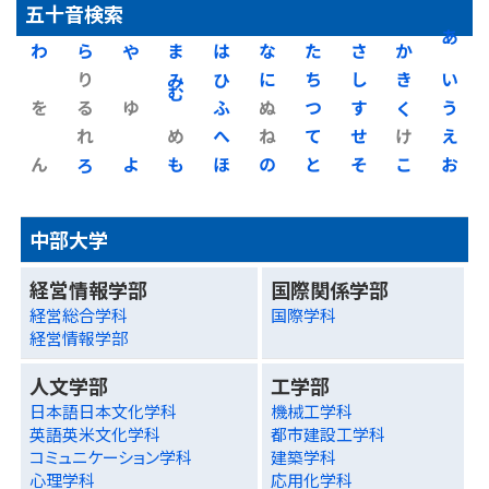
五十音検索
わ
ら
や
ま
は
な
た
さ
か
あ
り
み
ひ
に
ち
し
き
い
を
る
ゆ
む
ふ
ぬ
つ
す
く
う
れ
め
へ
ね
て
せ
け
え
ん
ろ
よ
も
ほ
の
と
そ
こ
お
中部大学
経営情報学部
国際関係学部
経営総合学科
国際学科
経営情報学部
人文学部
工学部
日本語日本文化学科
機械工学科
英語英米文化学科
都市建設工学科
コミュニケーション学科
建築学科
心理学科
応用化学科