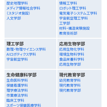
歴史地理学科
情報工学科
メディア情報社会学科
ロボット理工学科
（スタジオ施設）
電気電子システム工学科
人文学部
宇宙航空理工学科
工学部
材料・構造実験施設
教育技術部
理工学部
応用生物学部
数理・物理サイエンス学科
応用生物化学科
AIロボティクス学科
環境生物科学科
宇宙航空学科
食品栄養科学科
応用生物学部
生命健康科学部
現代教育学部
生命医科学科
幼児教育学科
保健看護学科
現代教育学科
理学療法学科
現代教育学部
作業療法学科
臨床工学科
スポーツ保健医療学科