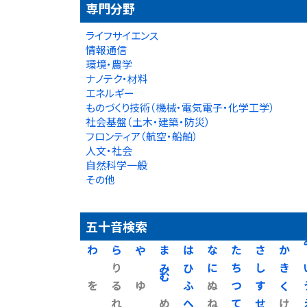
専門分野
ライフサイエンス
情報通信
環境・農学
ナノテク・材料
エネルギー
ものづくり技術（機械・電気電子・化学工学）
社会基盤（土木・建築・防災）
フロンティア（航空・船舶）
人文・社会
自然科学一般
その他
五十音検索
わ
ら
や
ま
は
な
た
さ
か
り
み
ひ
に
ち
し
き
を
る
ゆ
む
ふ
ぬ
つ
す
く
れ
め
へ
ね
て
せ
け