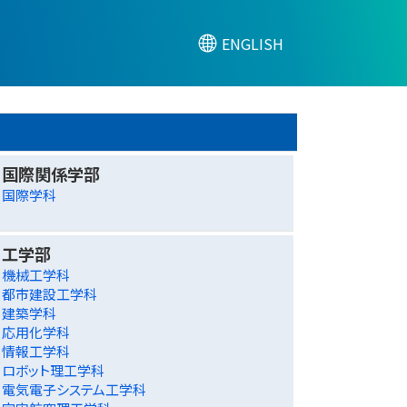
ENGLISH
国際関係学部
国際学科
工学部
機械工学科
都市建設工学科
建築学科
応用化学科
情報工学科
ロボット理工学科
電気電子システム工学科