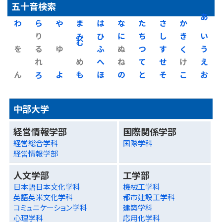
五十音検索
わ
ら
や
ま
は
な
た
さ
か
あ
り
み
ひ
に
ち
し
き
い
を
る
ゆ
む
ふ
ぬ
つ
す
く
う
れ
め
へ
ね
て
せ
け
え
ん
ろ
よ
も
ほ
の
と
そ
こ
お
中部大学
経営情報学部
国際関係学部
経営総合学科
国際学科
経営情報学部
人文学部
工学部
日本語日本文化学科
機械工学科
英語英米文化学科
都市建設工学科
コミュニケーション学科
建築学科
心理学科
応用化学科