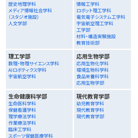
歴史地理学科
情報工学科
メディア情報社会学科
ロボット理工学科
（スタジオ施設）
電気電子システム工学科
人文学部
宇宙航空理工学科
工学部
材料・構造実験施設
教育技術部
理工学部
応用生物学部
数理・物理サイエンス学科
応用生物化学科
AIロボティクス学科
環境生物科学科
宇宙航空学科
食品栄養科学科
応用生物学部
生命健康科学部
現代教育学部
生命医科学科
幼児教育学科
保健看護学科
現代教育学科
理学療法学科
現代教育学部
作業療法学科
臨床工学科
スポーツ保健医療学科