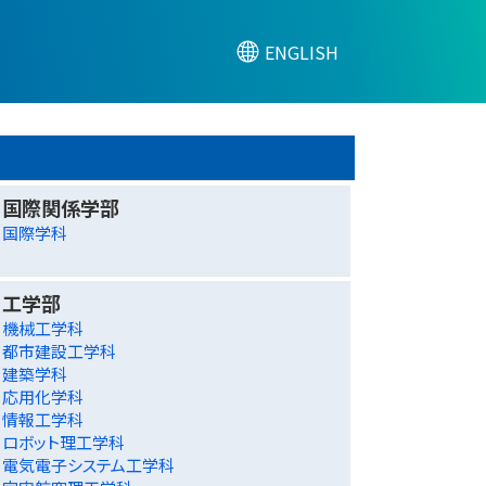
ENGLISH
国際関係学部
国際学科
工学部
機械工学科
都市建設工学科
建築学科
応用化学科
情報工学科
ロボット理工学科
電気電子システム工学科