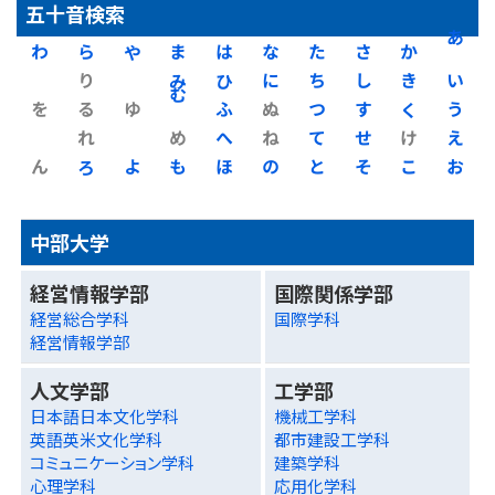
五十音検索
わ
ら
や
ま
は
な
た
さ
か
あ
り
み
ひ
に
ち
し
き
い
を
る
ゆ
む
ふ
ぬ
つ
す
く
う
れ
め
へ
ね
て
せ
け
え
ん
ろ
よ
も
ほ
の
と
そ
こ
お
中部大学
経営情報学部
国際関係学部
経営総合学科
国際学科
経営情報学部
人文学部
工学部
日本語日本文化学科
機械工学科
英語英米文化学科
都市建設工学科
コミュニケーション学科
建築学科
心理学科
応用化学科