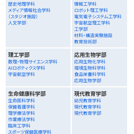
歴史地理学科
情報工学科
メディア情報社会学科
ロボット理工学科
（スタジオ施設）
電気電子システム工学科
人文学部
宇宙航空理工学科
工学部
材料・構造実験施設
教育技術部
理工学部
応用生物学部
数理・物理サイエンス学科
応用生物化学科
AIロボティクス学科
環境生物科学科
宇宙航空学科
食品栄養科学科
応用生物学部
生命健康科学部
現代教育学部
生命医科学科
幼児教育学科
保健看護学科
現代教育学科
理学療法学科
現代教育学部
作業療法学科
臨床工学科
スポーツ保健医療学科