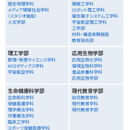
歴史地理学科
情報工学科
メディア情報社会学科
ロボット理工学科
（スタジオ施設）
電気電子システム工学科
人文学部
宇宙航空理工学科
工学部
材料・構造実験施設
教育技術部
理工学部
応用生物学部
数理・物理サイエンス学科
応用生物化学科
AIロボティクス学科
環境生物科学科
宇宙航空学科
食品栄養科学科
応用生物学部
生命健康科学部
現代教育学部
生命医科学科
幼児教育学科
保健看護学科
現代教育学科
理学療法学科
現代教育学部
作業療法学科
臨床工学科
スポーツ保健医療学科