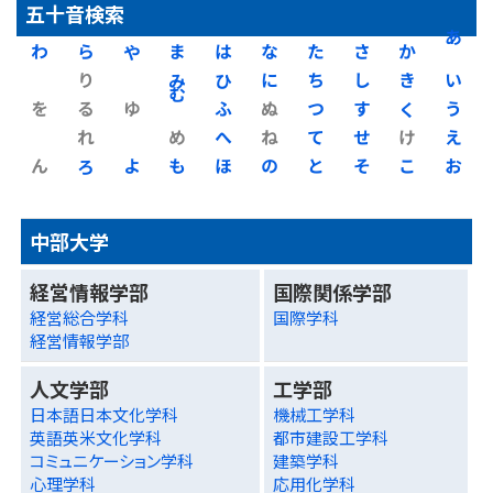
五十音検索
わ
ら
や
ま
は
な
た
さ
か
あ
り
み
ひ
に
ち
し
き
い
を
る
ゆ
む
ふ
ぬ
つ
す
く
う
れ
め
へ
ね
て
せ
け
え
ん
ろ
よ
も
ほ
の
と
そ
こ
お
中部大学
経営情報学部
国際関係学部
経営総合学科
国際学科
経営情報学部
人文学部
工学部
日本語日本文化学科
機械工学科
英語英米文化学科
都市建設工学科
コミュニケーション学科
建築学科
心理学科
応用化学科