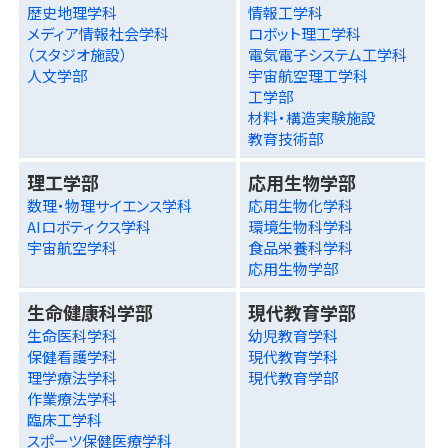
歴史地理学科
情報工学科
メディア情報社会学科
ロボット理工学科
（スタジオ施設）
電気電子システム工学科
人文学部
宇宙航空理工学科
工学部
材料・構造実験施設
教育技術部
理工学部
応用生物学部
数理・物理サイエンス学科
応用生物化学科
AIロボティクス学科
環境生物科学科
宇宙航空学科
食品栄養科学科
応用生物学部
生命健康科学部
現代教育学部
生命医科学科
幼児教育学科
保健看護学科
現代教育学科
理学療法学科
現代教育学部
作業療法学科
臨床工学科
スポーツ保健医療学科