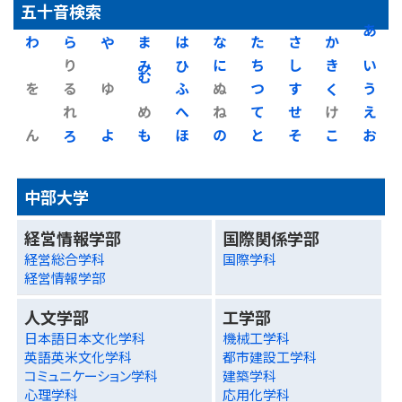
五十音検索
わ
ら
や
ま
は
な
た
さ
か
あ
り
み
ひ
に
ち
し
き
い
を
る
ゆ
む
ふ
ぬ
つ
す
く
う
れ
め
へ
ね
て
せ
け
え
ん
ろ
よ
も
ほ
の
と
そ
こ
お
中部大学
経営情報学部
国際関係学部
経営総合学科
国際学科
経営情報学部
人文学部
工学部
日本語日本文化学科
機械工学科
英語英米文化学科
都市建設工学科
コミュニケーション学科
建築学科
心理学科
応用化学科