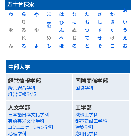
五十音検索
わ
ら
や
ま
は
な
た
さ
か
あ
り
み
ひ
に
ち
し
き
い
を
る
ゆ
む
ふ
ぬ
つ
す
く
う
れ
め
へ
ね
て
せ
け
え
ん
ろ
よ
も
ほ
の
と
そ
こ
お
中部大学
経営情報学部
国際関係学部
経営総合学科
国際学科
経営情報学部
人文学部
工学部
日本語日本文化学科
機械工学科
英語英米文化学科
都市建設工学科
コミュニケーション学科
建築学科
心理学科
応用化学科