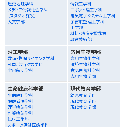
歴史地理学科
情報工学科
メディア情報社会学科
ロボット理工学科
（スタジオ施設）
電気電子システム工学科
人文学部
宇宙航空理工学科
工学部
材料・構造実験施設
教育技術部
理工学部
応用生物学部
数理・物理サイエンス学科
応用生物化学科
AIロボティクス学科
環境生物科学科
宇宙航空学科
食品栄養科学科
応用生物学部
生命健康科学部
現代教育学部
生命医科学科
幼児教育学科
保健看護学科
現代教育学科
理学療法学科
現代教育学部
作業療法学科
臨床工学科
スポーツ保健医療学科