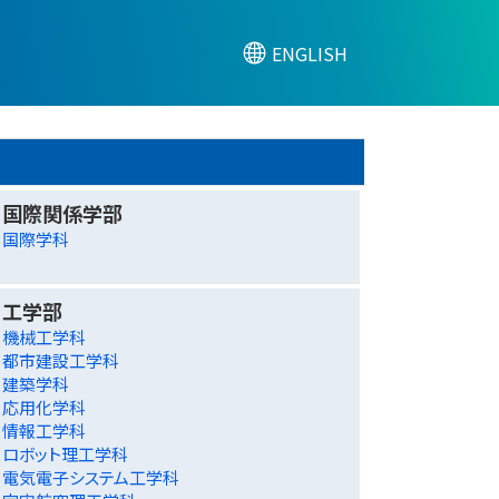
ENGLISH
国際関係学部
国際学科
工学部
機械工学科
都市建設工学科
建築学科
応用化学科
情報工学科
ロボット理工学科
電気電子システム工学科