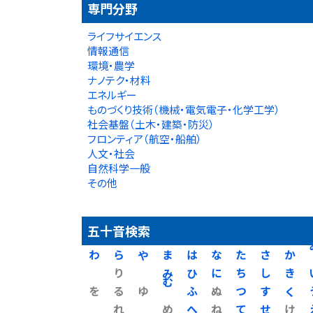
専門分野
ライフサイエンス
情報通信
環境・農学
ナノテク・材料
エネルギー
ものづくり技術（機械・電気電子・化学工学）
社会基盤（土木・建築・防災）
フロンティア（航空・船舶）
人文・社会
自然科学一般
その他
五十音検索
わ
ら
や
ま
は
な
た
さ
か
り
み
ひ
に
ち
し
き
を
る
ゆ
む
ふ
ぬ
つ
す
く
れ
め
へ
ね
て
せ
け