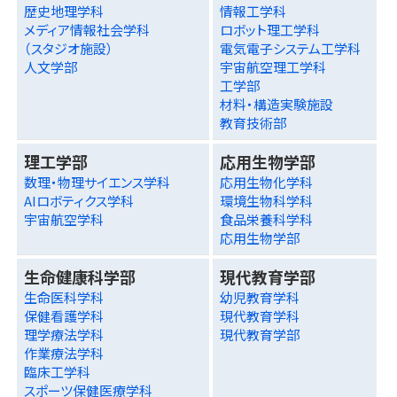
歴史地理学科
情報工学科
メディア情報社会学科
ロボット理工学科
（スタジオ施設）
電気電子システム工学科
人文学部
宇宙航空理工学科
工学部
材料・構造実験施設
教育技術部
理工学部
応用生物学部
数理・物理サイエンス学科
応用生物化学科
AIロボティクス学科
環境生物科学科
宇宙航空学科
食品栄養科学科
応用生物学部
生命健康科学部
現代教育学部
生命医科学科
幼児教育学科
保健看護学科
現代教育学科
理学療法学科
現代教育学部
作業療法学科
臨床工学科
スポーツ保健医療学科