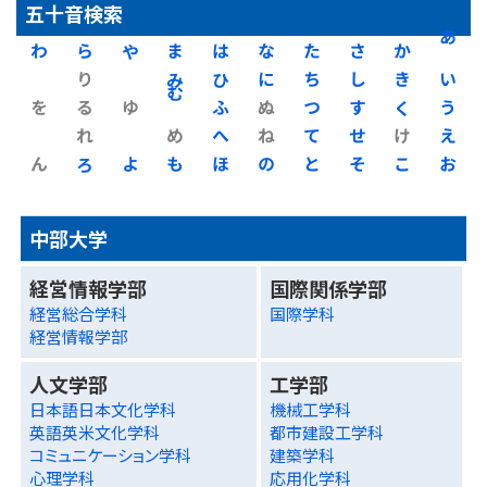
五十音検索
わ
ら
や
ま
は
な
た
さ
か
あ
り
み
ひ
に
ち
し
き
い
を
る
ゆ
む
ふ
ぬ
つ
す
く
う
れ
め
へ
ね
て
せ
け
え
ん
ろ
よ
も
ほ
の
と
そ
こ
お
中部大学
経営情報学部
国際関係学部
経営総合学科
国際学科
経営情報学部
人文学部
工学部
日本語日本文化学科
機械工学科
英語英米文化学科
都市建設工学科
コミュニケーション学科
建築学科
心理学科
応用化学科