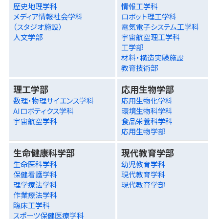
歴史地理学科
情報工学科
メディア情報社会学科
ロボット理工学科
（スタジオ施設）
電気電子システム工学科
人文学部
宇宙航空理工学科
工学部
材料・構造実験施設
教育技術部
理工学部
応用生物学部
数理・物理サイエンス学科
応用生物化学科
AIロボティクス学科
環境生物科学科
宇宙航空学科
食品栄養科学科
応用生物学部
生命健康科学部
現代教育学部
生命医科学科
幼児教育学科
保健看護学科
現代教育学科
理学療法学科
現代教育学部
作業療法学科
臨床工学科
スポーツ保健医療学科