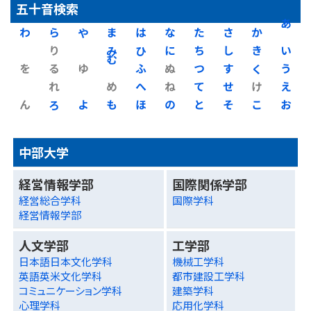
五十音検索
わ
ら
や
ま
は
な
た
さ
か
あ
り
み
ひ
に
ち
し
き
い
を
る
ゆ
む
ふ
ぬ
つ
す
く
う
れ
め
へ
ね
て
せ
け
え
ん
ろ
よ
も
ほ
の
と
そ
こ
お
中部大学
経営情報学部
国際関係学部
経営総合学科
国際学科
経営情報学部
人文学部
工学部
日本語日本文化学科
機械工学科
英語英米文化学科
都市建設工学科
コミュニケーション学科
建築学科
心理学科
応用化学科