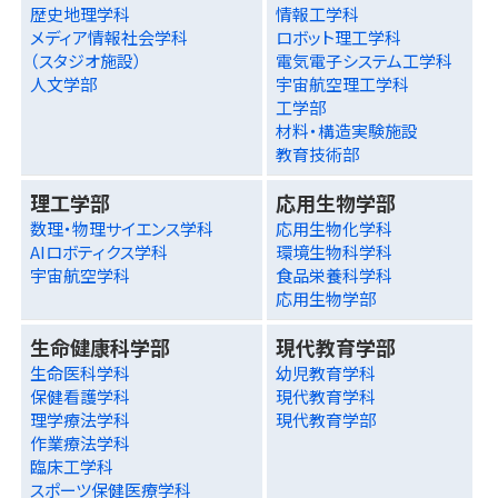
歴史地理学科
情報工学科
メディア情報社会学科
ロボット理工学科
（スタジオ施設）
電気電子システム工学科
人文学部
宇宙航空理工学科
工学部
材料・構造実験施設
教育技術部
理工学部
応用生物学部
数理・物理サイエンス学科
応用生物化学科
AIロボティクス学科
環境生物科学科
宇宙航空学科
食品栄養科学科
応用生物学部
生命健康科学部
現代教育学部
生命医科学科
幼児教育学科
保健看護学科
現代教育学科
理学療法学科
現代教育学部
作業療法学科
臨床工学科
スポーツ保健医療学科