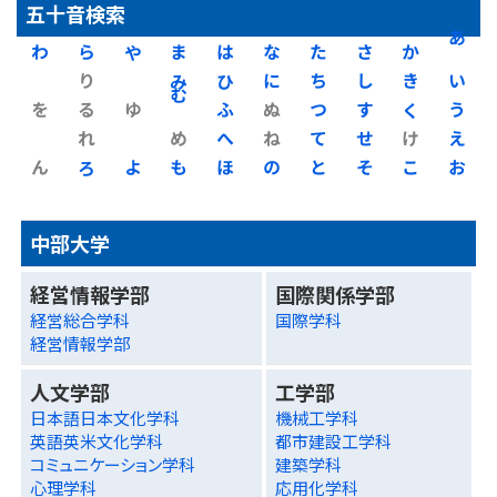
五十音検索
わ
ら
や
ま
は
な
た
さ
か
あ
り
み
ひ
に
ち
し
き
い
を
る
ゆ
む
ふ
ぬ
つ
す
く
う
れ
め
へ
ね
て
せ
け
え
ん
ろ
よ
も
ほ
の
と
そ
こ
お
中部大学
経営情報学部
国際関係学部
経営総合学科
国際学科
経営情報学部
人文学部
工学部
日本語日本文化学科
機械工学科
英語英米文化学科
都市建設工学科
コミュニケーション学科
建築学科
心理学科
応用化学科