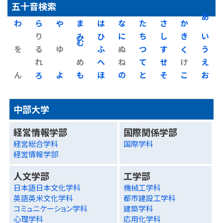
五十音検索
わ
ら
や
ま
は
な
た
さ
か
あ
り
み
ひ
に
ち
し
き
い
を
る
ゆ
む
ふ
ぬ
つ
す
く
う
れ
め
へ
ね
て
せ
け
え
ん
ろ
よ
も
ほ
の
と
そ
こ
お
中部大学
経営情報学部
国際関係学部
経営総合学科
国際学科
経営情報学部
人文学部
工学部
日本語日本文化学科
機械工学科
英語英米文化学科
都市建設工学科
コミュニケーション学科
建築学科
心理学科
応用化学科