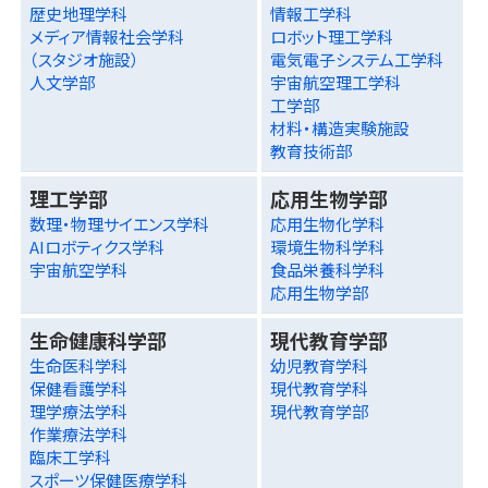
歴史地理学科
情報工学科
メディア情報社会学科
ロボット理工学科
（スタジオ施設）
電気電子システム工学科
人文学部
宇宙航空理工学科
工学部
材料・構造実験施設
教育技術部
理工学部
応用生物学部
数理・物理サイエンス学科
応用生物化学科
AIロボティクス学科
環境生物科学科
宇宙航空学科
食品栄養科学科
応用生物学部
生命健康科学部
現代教育学部
生命医科学科
幼児教育学科
保健看護学科
現代教育学科
理学療法学科
現代教育学部
作業療法学科
臨床工学科
スポーツ保健医療学科