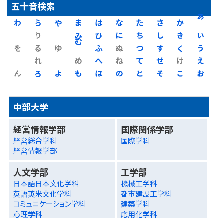
五十音検索
わ
ら
や
ま
は
な
た
さ
か
あ
り
み
ひ
に
ち
し
き
い
を
る
ゆ
む
ふ
ぬ
つ
す
く
う
れ
め
へ
ね
て
せ
け
え
ん
ろ
よ
も
ほ
の
と
そ
こ
お
中部大学
経営情報学部
国際関係学部
経営総合学科
国際学科
経営情報学部
人文学部
工学部
日本語日本文化学科
機械工学科
英語英米文化学科
都市建設工学科
コミュニケーション学科
建築学科
心理学科
応用化学科