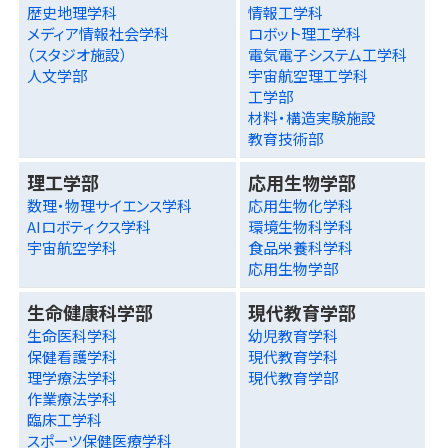
歴史地理学科
情報工学科
メディア情報社会学科
ロボット理工学科
（スタジオ施設）
電気電子システム工学科
人文学部
宇宙航空理工学科
工学部
材料・構造実験施設
教育技術部
理工学部
応用生物学部
数理・物理サイエンス学科
応用生物化学科
AIロボティクス学科
環境生物科学科
宇宙航空学科
食品栄養科学科
応用生物学部
生命健康科学部
現代教育学部
生命医科学科
幼児教育学科
保健看護学科
現代教育学科
理学療法学科
現代教育学部
作業療法学科
臨床工学科
スポーツ保健医療学科