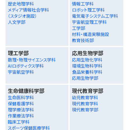
歴史地理学科
情報工学科
メディア情報社会学科
ロボット理工学科
（スタジオ施設）
電気電子システム工学科
人文学部
宇宙航空理工学科
工学部
材料・構造実験施設
教育技術部
理工学部
応用生物学部
数理・物理サイエンス学科
応用生物化学科
AIロボティクス学科
環境生物科学科
宇宙航空学科
食品栄養科学科
応用生物学部
生命健康科学部
現代教育学部
生命医科学科
幼児教育学科
保健看護学科
現代教育学科
理学療法学科
現代教育学部
作業療法学科
臨床工学科
スポーツ保健医療学科