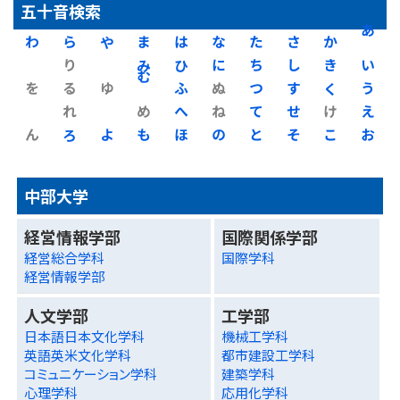
五十音検索
わ
ら
や
ま
は
な
た
さ
か
あ
り
み
ひ
に
ち
し
き
い
を
る
ゆ
む
ふ
ぬ
つ
す
く
う
れ
め
へ
ね
て
せ
け
え
ん
ろ
よ
も
ほ
の
と
そ
こ
お
中部大学
経営情報学部
国際関係学部
経営総合学科
国際学科
経営情報学部
人文学部
工学部
日本語日本文化学科
機械工学科
英語英米文化学科
都市建設工学科
コミュニケーション学科
建築学科
心理学科
応用化学科