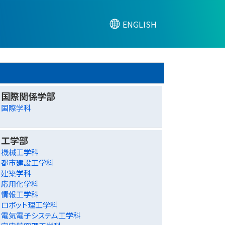
ENGLISH
国際関係学部
国際学科
工学部
機械工学科
都市建設工学科
建築学科
応用化学科
情報工学科
ロボット理工学科
電気電子システム工学科