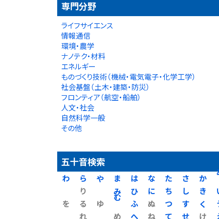
専門分野
ライフサイエンス
情報通信
環境・農学
ナノテク・材料
エネルギー
ものづくり技術（機械・電気電子・化学工学）
社会基盤（土木・建築・防災）
フロンティア（航空・船舶）
人文・社会
自然科学一般
その他
五十音検索
わ
ら
や
ま
は
な
た
さ
か
り
み
ひ
に
ち
し
き
を
る
ゆ
む
ふ
ぬ
つ
す
く
れ
め
へ
ね
て
せ
け