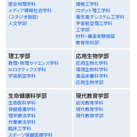
歴史地理学科
情報工学科
メディア情報社会学科
ロボット理工学科
（スタジオ施設）
電気電子システム工学科
人文学部
宇宙航空理工学科
工学部
材料・構造実験施設
教育技術部
理工学部
応用生物学部
数理・物理サイエンス学科
応用生物化学科
AIロボティクス学科
環境生物科学科
宇宙航空学科
食品栄養科学科
応用生物学部
生命健康科学部
現代教育学部
生命医科学科
幼児教育学科
保健看護学科
現代教育学科
理学療法学科
現代教育学部
作業療法学科
臨床工学科
スポーツ保健医療学科