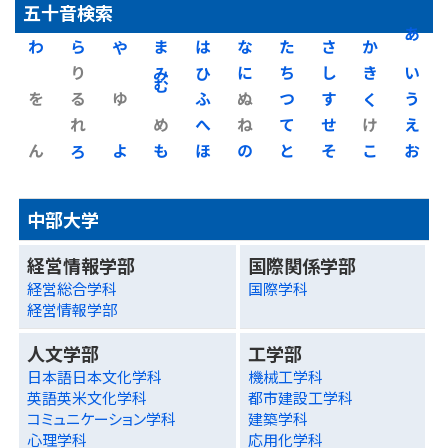
五十音検索
わ
ら
や
ま
は
な
た
さ
か
あ
り
み
ひ
に
ち
し
き
い
を
る
ゆ
む
ふ
ぬ
つ
す
く
う
れ
め
へ
ね
て
せ
け
え
ん
ろ
よ
も
ほ
の
と
そ
こ
お
中部大学
経営情報学部
国際関係学部
経営総合学科
国際学科
経営情報学部
人文学部
工学部
日本語日本文化学科
機械工学科
英語英米文化学科
都市建設工学科
コミュニケーション学科
建築学科
心理学科
応用化学科