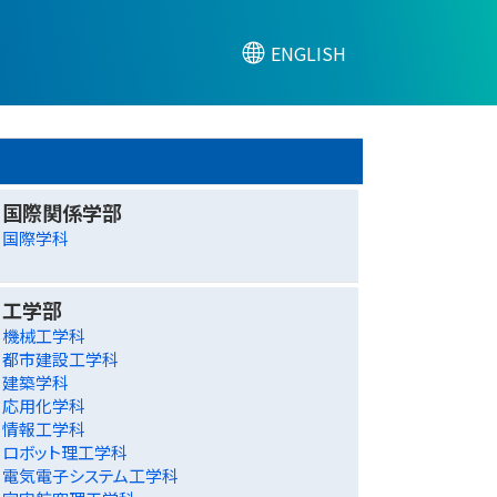
ENGLISH
国際関係学部
国際学科
工学部
機械工学科
都市建設工学科
建築学科
応用化学科
情報工学科
ロボット理工学科
電気電子システム工学科