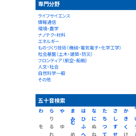
専門分野
ライフサイエンス
情報通信
環境・農学
ナノテク・材料
エネルギー
ものづくり技術（機械・電気電子・化学工学）
社会基盤（土木・建築・防災）
フロンティア（航空・船舶）
人文・社会
自然科学一般
その他
五十音検索
わ
ら
や
ま
は
な
た
さ
か
り
み
ひ
に
ち
し
き
を
る
ゆ
む
ふ
ぬ
つ
す
く
れ
め
へ
ね
て
せ
け