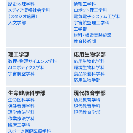
歴史地理学科
情報工学科
メディア情報社会学科
ロボット理工学科
（スタジオ施設）
電気電子システム工学科
人文学部
宇宙航空理工学科
工学部
材料・構造実験施設
教育技術部
理工学部
応用生物学部
数理・物理サイエンス学科
応用生物化学科
AIロボティクス学科
環境生物科学科
宇宙航空学科
食品栄養科学科
応用生物学部
生命健康科学部
現代教育学部
生命医科学科
幼児教育学科
保健看護学科
現代教育学科
理学療法学科
現代教育学部
作業療法学科
臨床工学科
スポーツ保健医療学科