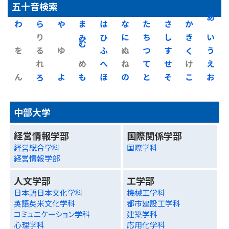
五十音検索
わ
ら
や
ま
は
な
た
さ
か
あ
り
み
ひ
に
ち
し
き
い
を
る
ゆ
む
ふ
ぬ
つ
す
く
う
れ
め
へ
ね
て
せ
け
え
ん
ろ
よ
も
ほ
の
と
そ
こ
お
中部大学
経営情報学部
国際関係学部
経営総合学科
国際学科
経営情報学部
人文学部
工学部
日本語日本文化学科
機械工学科
英語英米文化学科
都市建設工学科
コミュニケーション学科
建築学科
心理学科
応用化学科