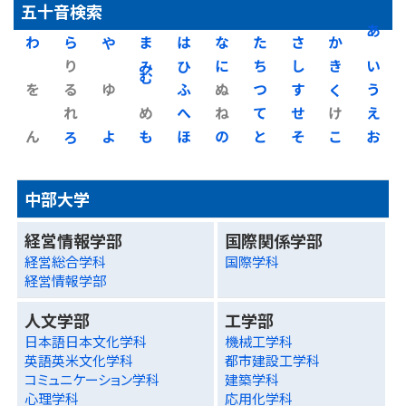
五十音検索
わ
ら
や
ま
は
な
た
さ
か
あ
り
み
ひ
に
ち
し
き
い
を
る
ゆ
む
ふ
ぬ
つ
す
く
う
れ
め
へ
ね
て
せ
け
え
ん
ろ
よ
も
ほ
の
と
そ
こ
お
中部大学
経営情報学部
国際関係学部
経営総合学科
国際学科
経営情報学部
人文学部
工学部
日本語日本文化学科
機械工学科
英語英米文化学科
都市建設工学科
コミュニケーション学科
建築学科
心理学科
応用化学科