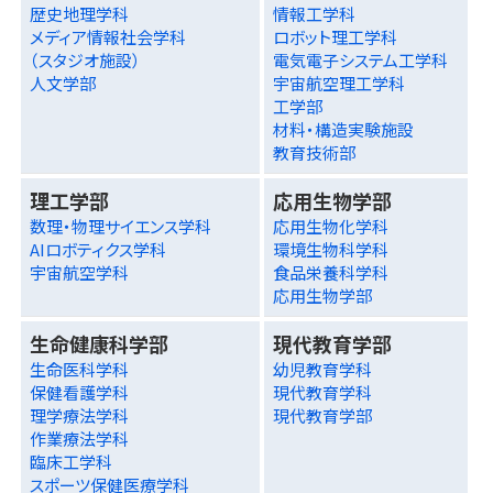
歴史地理学科
情報工学科
メディア情報社会学科
ロボット理工学科
（スタジオ施設）
電気電子システム工学科
人文学部
宇宙航空理工学科
工学部
材料・構造実験施設
教育技術部
理工学部
応用生物学部
数理・物理サイエンス学科
応用生物化学科
AIロボティクス学科
環境生物科学科
宇宙航空学科
食品栄養科学科
応用生物学部
生命健康科学部
現代教育学部
生命医科学科
幼児教育学科
保健看護学科
現代教育学科
理学療法学科
現代教育学部
作業療法学科
臨床工学科
スポーツ保健医療学科