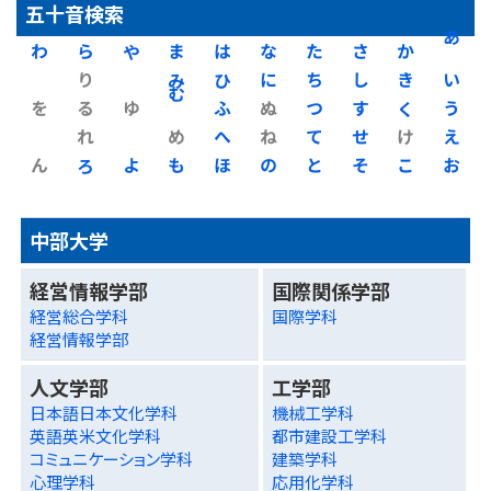
五十音検索
わ
ら
や
ま
は
な
た
さ
か
あ
り
み
ひ
に
ち
し
き
い
を
る
ゆ
む
ふ
ぬ
つ
す
く
う
れ
め
へ
ね
て
せ
け
え
ん
ろ
よ
も
ほ
の
と
そ
こ
お
中部大学
経営情報学部
国際関係学部
経営総合学科
国際学科
経営情報学部
人文学部
工学部
日本語日本文化学科
機械工学科
英語英米文化学科
都市建設工学科
コミュニケーション学科
建築学科
心理学科
応用化学科