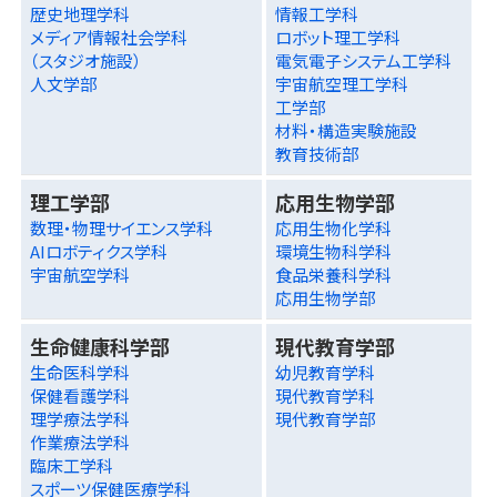
歴史地理学科
情報工学科
メディア情報社会学科
ロボット理工学科
（スタジオ施設）
電気電子システム工学科
人文学部
宇宙航空理工学科
工学部
材料・構造実験施設
教育技術部
理工学部
応用生物学部
数理・物理サイエンス学科
応用生物化学科
AIロボティクス学科
環境生物科学科
宇宙航空学科
食品栄養科学科
応用生物学部
生命健康科学部
現代教育学部
生命医科学科
幼児教育学科
保健看護学科
現代教育学科
理学療法学科
現代教育学部
作業療法学科
臨床工学科
スポーツ保健医療学科