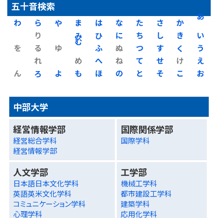
五十音検索
わ
ら
や
ま
は
な
た
さ
か
あ
り
み
ひ
に
ち
し
き
い
を
る
ゆ
む
ふ
ぬ
つ
す
く
う
れ
め
へ
ね
て
せ
け
え
ん
ろ
よ
も
ほ
の
と
そ
こ
お
中部大学
経営情報学部
国際関係学部
経営総合学科
国際学科
経営情報学部
人文学部
工学部
日本語日本文化学科
機械工学科
英語英米文化学科
都市建設工学科
コミュニケーション学科
建築学科
心理学科
応用化学科