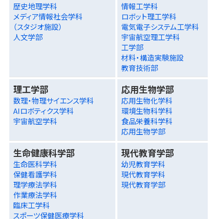
歴史地理学科
情報工学科
メディア情報社会学科
ロボット理工学科
（スタジオ施設）
電気電子システム工学科
人文学部
宇宙航空理工学科
工学部
材料・構造実験施設
教育技術部
理工学部
応用生物学部
数理・物理サイエンス学科
応用生物化学科
AIロボティクス学科
環境生物科学科
宇宙航空学科
食品栄養科学科
応用生物学部
生命健康科学部
現代教育学部
生命医科学科
幼児教育学科
保健看護学科
現代教育学科
理学療法学科
現代教育学部
作業療法学科
臨床工学科
スポーツ保健医療学科