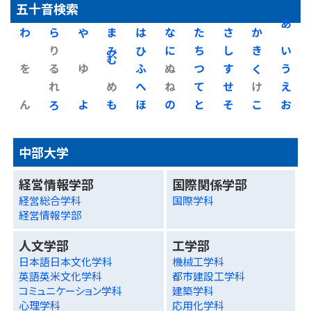
五十音検索
わ
ら
や
ま
は
な
た
さ
か
あ
り
み
ひ
に
ち
し
き
い
を
る
ゆ
む
ふ
ぬ
つ
す
く
う
れ
め
へ
ね
て
せ
け
え
ん
ろ
よ
も
ほ
の
と
そ
こ
お
中部大学
経営情報学部
国際関係学部
経営総合学科
国際学科
経営情報学部
人文学部
工学部
日本語日本文化学科
機械工学科
英語英米文化学科
都市建設工学科
コミュニケーション学科
建築学科
心理学科
応用化学科