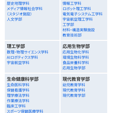
歴史地理学科
情報工学科
メディア情報社会学科
ロボット理工学科
（スタジオ施設）
電気電子システム工学科
人文学部
宇宙航空理工学科
工学部
材料・構造実験施設
教育技術部
理工学部
応用生物学部
数理・物理サイエンス学科
応用生物化学科
AIロボティクス学科
環境生物科学科
宇宙航空学科
食品栄養科学科
応用生物学部
生命健康科学部
現代教育学部
生命医科学科
幼児教育学科
保健看護学科
現代教育学科
理学療法学科
現代教育学部
作業療法学科
臨床工学科
スポーツ保健医療学科