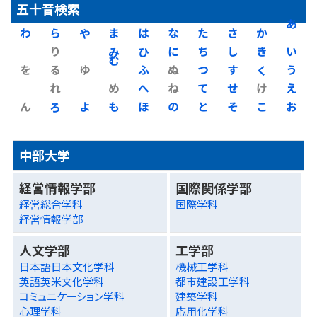
五十音検索
わ
ら
や
ま
は
な
た
さ
か
あ
り
み
ひ
に
ち
し
き
い
を
る
ゆ
む
ふ
ぬ
つ
す
く
う
れ
め
へ
ね
て
せ
け
え
ん
ろ
よ
も
ほ
の
と
そ
こ
お
中部大学
経営情報学部
国際関係学部
経営総合学科
国際学科
経営情報学部
人文学部
工学部
日本語日本文化学科
機械工学科
英語英米文化学科
都市建設工学科
コミュニケーション学科
建築学科
心理学科
応用化学科