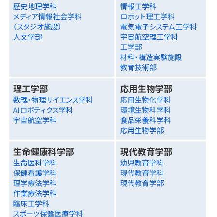
歴史地理学科
情報工学科
メディア情報社会学科
ロボット理工学科
（スタジオ施設）
電気電子システム工学科
人文学部
宇宙航空理工学科
工学部
材料・構造実験施設
教育技術部
理工学部
応用生物学部
数理・物理サイエンス学科
応用生物化学科
AIロボティクス学科
環境生物科学科
宇宙航空学科
食品栄養科学科
応用生物学部
生命健康科学部
現代教育学部
生命医科学科
幼児教育学科
保健看護学科
現代教育学科
理学療法学科
現代教育学部
作業療法学科
臨床工学科
スポーツ保健医療学科