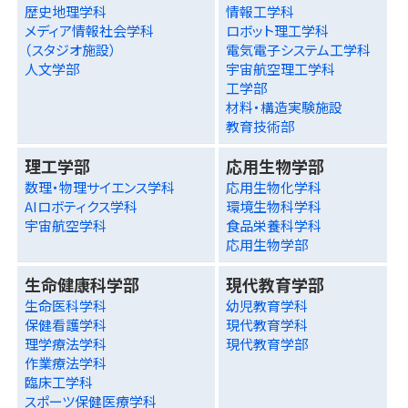
歴史地理学科
情報工学科
メディア情報社会学科
ロボット理工学科
（スタジオ施設）
電気電子システム工学科
人文学部
宇宙航空理工学科
工学部
材料・構造実験施設
教育技術部
理工学部
応用生物学部
数理・物理サイエンス学科
応用生物化学科
AIロボティクス学科
環境生物科学科
宇宙航空学科
食品栄養科学科
応用生物学部
生命健康科学部
現代教育学部
生命医科学科
幼児教育学科
保健看護学科
現代教育学科
理学療法学科
現代教育学部
作業療法学科
臨床工学科
スポーツ保健医療学科