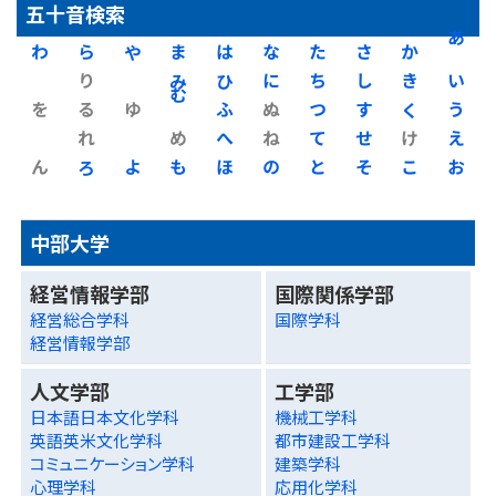
五十音検索
わ
ら
や
ま
は
な
た
さ
か
あ
り
み
ひ
に
ち
し
き
い
を
る
ゆ
む
ふ
ぬ
つ
す
く
う
れ
め
へ
ね
て
せ
け
え
ん
ろ
よ
も
ほ
の
と
そ
こ
お
中部大学
経営情報学部
国際関係学部
経営総合学科
国際学科
経営情報学部
人文学部
工学部
日本語日本文化学科
機械工学科
英語英米文化学科
都市建設工学科
コミュニケーション学科
建築学科
心理学科
応用化学科