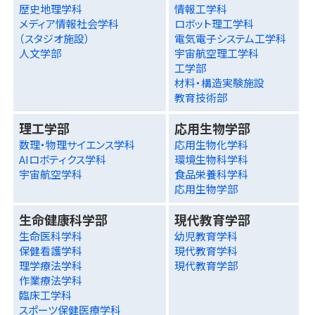
歴史地理学科
情報工学科
メディア情報社会学科
ロボット理工学科
（スタジオ施設）
電気電子システム工学科
人文学部
宇宙航空理工学科
工学部
材料・構造実験施設
教育技術部
理工学部
応用生物学部
数理・物理サイエンス学科
応用生物化学科
AIロボティクス学科
環境生物科学科
宇宙航空学科
食品栄養科学科
応用生物学部
生命健康科学部
現代教育学部
生命医科学科
幼児教育学科
保健看護学科
現代教育学科
理学療法学科
現代教育学部
作業療法学科
臨床工学科
スポーツ保健医療学科