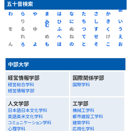
五十音検索
わ
ら
や
ま
は
な
た
さ
か
あ
り
み
ひ
に
ち
し
き
い
を
る
ゆ
む
ふ
ぬ
つ
す
く
う
れ
め
へ
ね
て
せ
け
え
ん
ろ
よ
も
ほ
の
と
そ
こ
お
中部大学
経営情報学部
国際関係学部
経営総合学科
国際学科
経営情報学部
人文学部
工学部
日本語日本文化学科
機械工学科
英語英米文化学科
都市建設工学科
コミュニケーション学科
建築学科
心理学科
応用化学科