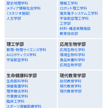
歴史地理学科
情報工学科
メディア情報社会学科
ロボット理工学科
（スタジオ施設）
電気電子システム工学科
人文学部
宇宙航空理工学科
工学部
材料・構造実験施設
教育技術部
理工学部
応用生物学部
数理・物理サイエンス学科
応用生物化学科
AIロボティクス学科
環境生物科学科
宇宙航空学科
食品栄養科学科
応用生物学部
生命健康科学部
現代教育学部
生命医科学科
幼児教育学科
保健看護学科
現代教育学科
理学療法学科
現代教育学部
作業療法学科
臨床工学科
スポーツ保健医療学科