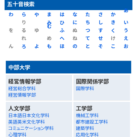
五十音検索
わ
ら
や
ま
は
な
た
さ
か
あ
り
み
ひ
に
ち
し
き
い
を
る
ゆ
む
ふ
ぬ
つ
す
く
う
れ
め
へ
ね
て
せ
け
え
ん
ろ
よ
も
ほ
の
と
そ
こ
お
中部大学
経営情報学部
国際関係学部
経営総合学科
国際学科
経営情報学部
人文学部
工学部
日本語日本文化学科
機械工学科
英語英米文化学科
都市建設工学科
コミュニケーション学科
建築学科
心理学科
応用化学科