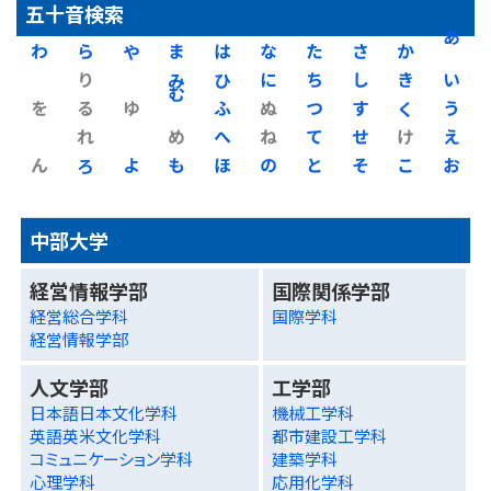
五十音検索
わ
ら
や
ま
は
な
た
さ
か
あ
り
み
ひ
に
ち
し
き
い
を
る
ゆ
む
ふ
ぬ
つ
す
く
う
れ
め
へ
ね
て
せ
け
え
ん
ろ
よ
も
ほ
の
と
そ
こ
お
中部大学
経営情報学部
国際関係学部
経営総合学科
国際学科
経営情報学部
人文学部
工学部
日本語日本文化学科
機械工学科
英語英米文化学科
都市建設工学科
コミュニケーション学科
建築学科
心理学科
応用化学科