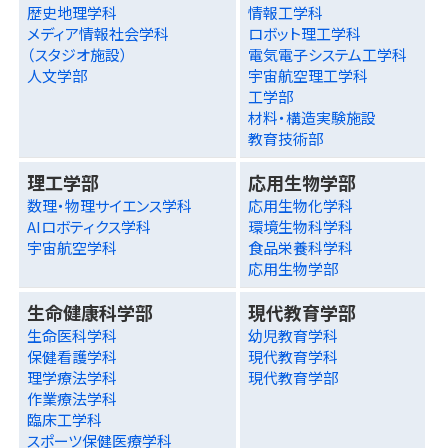
歴史地理学科
情報工学科
メディア情報社会学科
ロボット理工学科
（スタジオ施設）
電気電子システム工学科
人文学部
宇宙航空理工学科
工学部
材料・構造実験施設
教育技術部
理工学部
応用生物学部
数理・物理サイエンス学科
応用生物化学科
AIロボティクス学科
環境生物科学科
宇宙航空学科
食品栄養科学科
応用生物学部
生命健康科学部
現代教育学部
生命医科学科
幼児教育学科
保健看護学科
現代教育学科
理学療法学科
現代教育学部
作業療法学科
臨床工学科
スポーツ保健医療学科