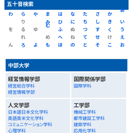
五十音検索
わ
ら
や
ま
は
な
た
さ
か
あ
り
み
ひ
に
ち
し
き
い
を
る
ゆ
む
ふ
ぬ
つ
す
く
う
れ
め
へ
ね
て
せ
け
え
ん
ろ
よ
も
ほ
の
と
そ
こ
お
中部大学
経営情報学部
国際関係学部
経営総合学科
国際学科
経営情報学部
人文学部
工学部
日本語日本文化学科
機械工学科
英語英米文化学科
都市建設工学科
コミュニケーション学科
建築学科
心理学科
応用化学科