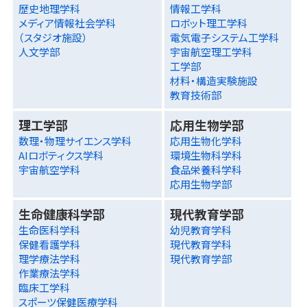
歴史地理学科
情報工学科
メディア情報社会学科
ロボット理工学科
（スタジオ施設）
電気電子システム工学科
人文学部
宇宙航空理工学科
工学部
材料・構造実験施設
教育技術部
理工学部
応用生物学部
数理・物理サイエンス学科
応用生物化学科
AIロボティクス学科
環境生物科学科
宇宙航空学科
食品栄養科学科
応用生物学部
生命健康科学部
現代教育学部
生命医科学科
幼児教育学科
保健看護学科
現代教育学科
理学療法学科
現代教育学部
作業療法学科
臨床工学科
スポーツ保健医療学科